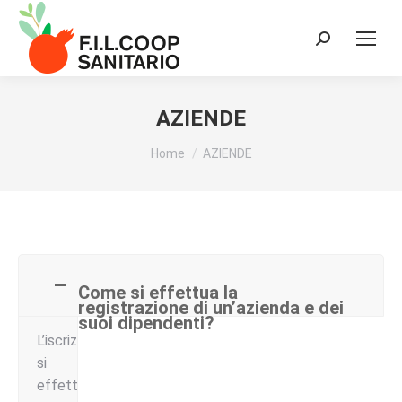
Cerca:
AZIENDE
Tu sei qui:
Home
AZIENDE
Come si effettua la
registrazione di un’azienda e dei
suoi dipendenti?
L’iscrizione
si
effettua