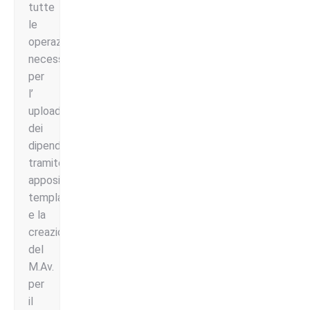
tutte
le
operazioni
necessarie
per
l’
upload
dei
dipendenti,
tramite
apposito
template,
e la
creazione
del
M.Av.
per
il