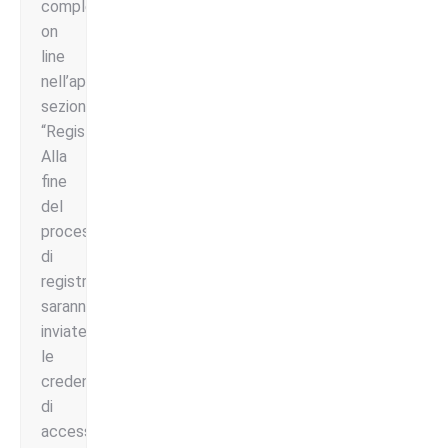
completamente
on
line
nell’apposita
sezione
“Registrazioni”.
Alla
fine
del
processo
di
registrazione
saranno
inviate
le
credenziali
di
accesso,