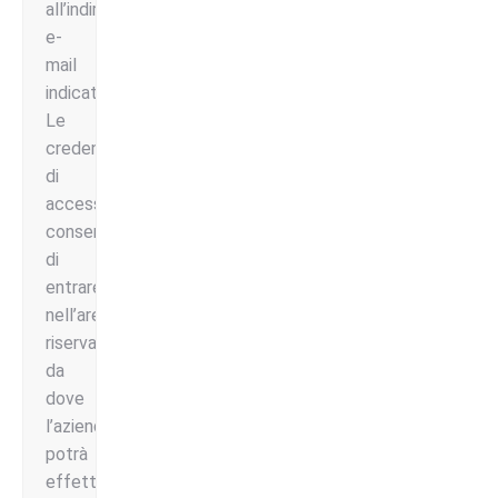
all’indirizzo
e-
mail
indicato.
Le
credenziali
di
accesso
consentiranno
di
entrare
nell’area
riservata
da
dove
l’azienda
potrà
effettuare