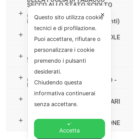
SECCO ALLO STATO SCIOLTO
✕
COOPERATIVE DI PESCA (non
Questo sito utilizza cookie
imbarcati e imbarcati su natanti)
tecnici e di profilazione.
COOOPERATIVE AGRICOLE
Puoi accettare, rifiutare o
personalizzare i cookie
COOPERATIVE DI
premendo i pulsanti
TRASFORMAZIONE
desiderati.
CORPO FORESTALE DI STATO -
Chiudendo questa
U.T.B.
informativa continuerai
CONSORZI AGRARI
senza accettare.
ENTI DI FORESTAZIONE
Accetta