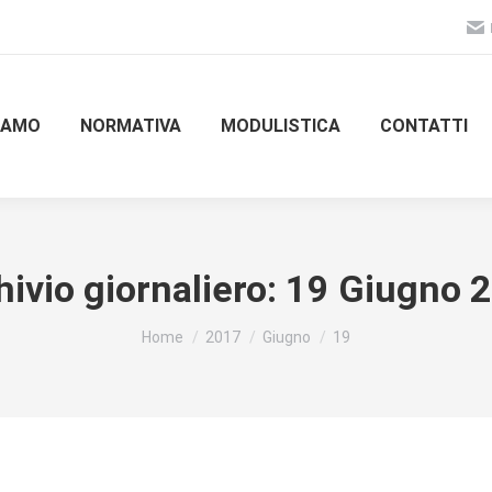
SIAMO
NORMATIVA
MODULISTICA
CONTATTI
hivio giornaliero:
19 Giugno 
Tu sei qui:
Home
2017
Giugno
19