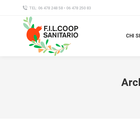
TEL: 06 478 248 58 • 06 478 250 83
CHI 
Arc