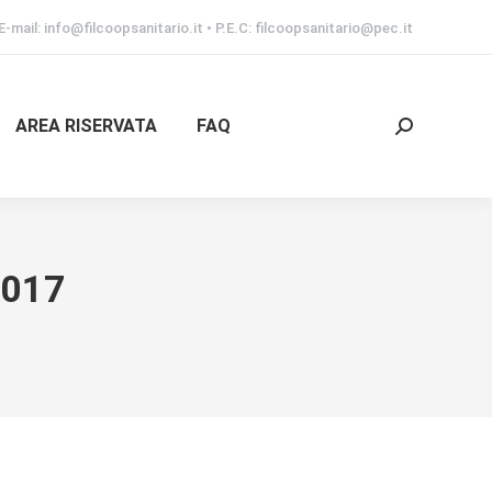
E-mail: info@filcoopsanitario.it • P.E.C: filcoopsanitario@pec.it
AREA RISERVATA
FAQ
Cerca:
2017