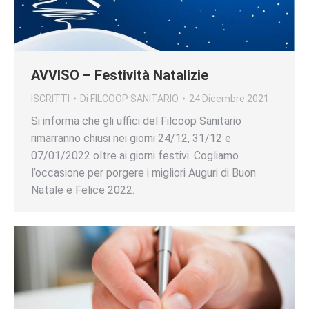
AVVISO – Festività Natalizie
ISCRITTI
Di
FILCOOP SANITARIO
24 Dicembre 2021
Si informa che gli uffici del Filcoop Sanitario
rimarranno chiusi nei giorni 24/12, 31/12 e
07/01/2022 oltre ai giorni festivi. Cogliamo
l’occasione per porgere i migliori Auguri di Buon
Natale e Felice 2022.