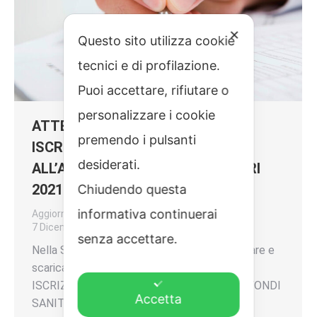
✕
Questo sito utilizza cookie
tecnici e di profilazione.
Puoi accettare, rifiutare o
personalizzare i cookie
ATTESTAZIONE DI
premendo i pulsanti
ISCRIZIONE/RINNOVO
desiderati.
ALL’ANAGRAFEDEI FONDI SANITARI
2021
Chiudendo questa
informativa continuerai
Aggiornamenti
Di
FILCOOP SANITARIO
7 Dicembre 2021
senza accettare.
Nella Sezione Normativa è possibile consultare e
scaricare l’ATTESTAZIONE DI
ISCRIZIONE/RINNOVO ALL’ANAGRAFE DEI FONDI
Accetta
SANITARI per l’anno 2021