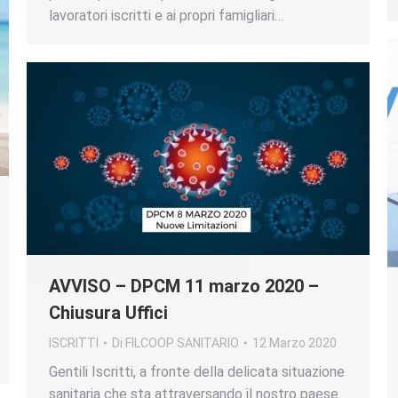
lavoratori iscritti e ai propri famigliari…
AVVISO – DPCM 11 marzo 2020 –
Chiusura Uffici
ISCRITTI
Di
FILCOOP SANITARIO
12 Marzo 2020
Gentili Iscritti, a fronte della delicata situazione
sanitaria che sta attraversando il nostro paese