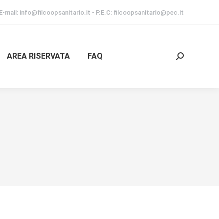
E-mail: info@filcoopsanitario.it • P.E.C: filcoopsanitario@pec.it
AREA RISERVATA
FAQ
Cerca: